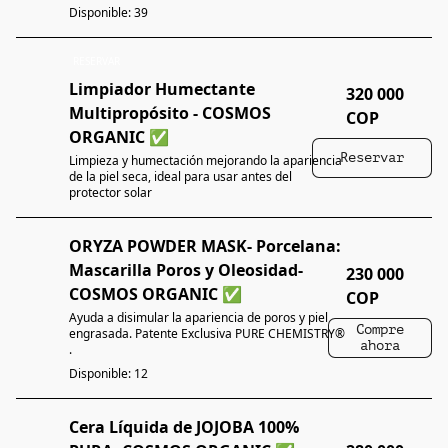
Disponible: 39
RESERVAR
Limpiador Humectante
320 000
Multipropósito - COSMOS
COP
ORGANIC ✅
Reservar
Limpieza y humectación mejorando la apariencia
de la piel seca, ideal para usar antes del
protector solar
ORYZA POWDER MASK- Porcelana:
Mascarilla Poros y Oleosidad-
230 000
COSMOS ORGANIC ✅
COP
Ayuda a disimular la apariencia de poros y piel
Compre
engrasada. Patente Exclusiva PURE CHEMISTRY®
ahora
.
Disponible: 12
Cera Líquida de JOJOBA 100%