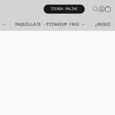
TIENDA ONLINE
R
MAQUILLAJE -TITANIUM FREE
¿REQUIE