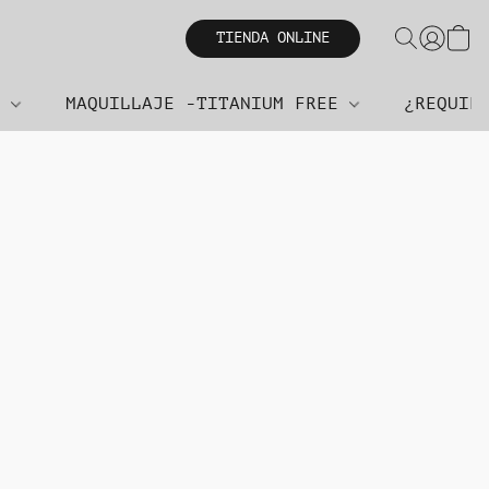
TIENDA ONLINE
R
MAQUILLAJE -TITANIUM FREE
¿REQUIE