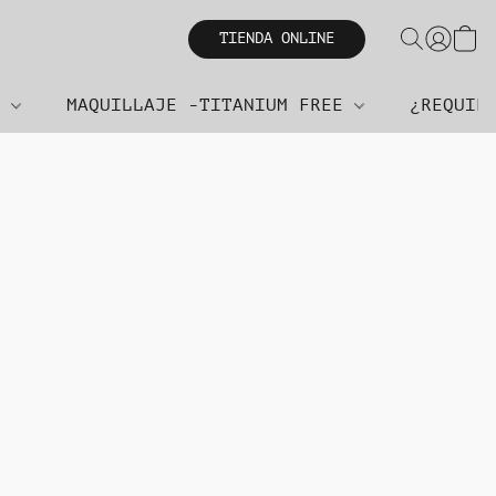
TIENDA ONLINE
R
MAQUILLAJE -TITANIUM FREE
¿REQUIE