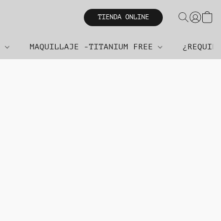
TIENDA ONLINE
R
MAQUILLAJE -TITANIUM FREE
¿REQUIE