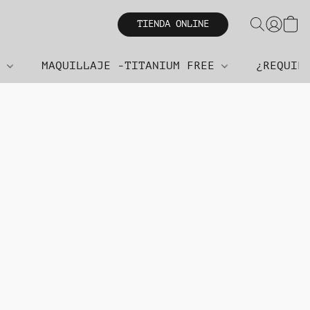
TIENDA ONLINE
R
MAQUILLAJE -TITANIUM FREE
¿REQUIE